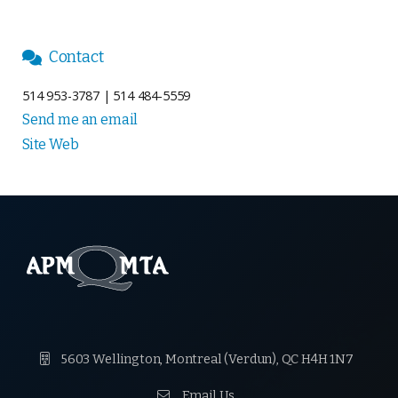
Contact

514 953-3787 | 514 484-5559
Send me an email
Site Web

5603 Wellington, Montreal (Verdun), QC H4H 1N7

Email Us