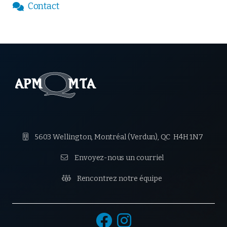
Contact


5603 Wellington, Montréal (Verdun),
QC H4H 1N7

Envoyez-nous un courriel

Rencontrez notre équipe

