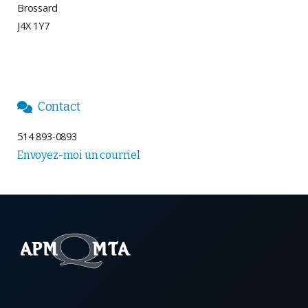
Brossard
J4X 1Y7
Contact

514 893-0893
Envoyez-moi un courriel