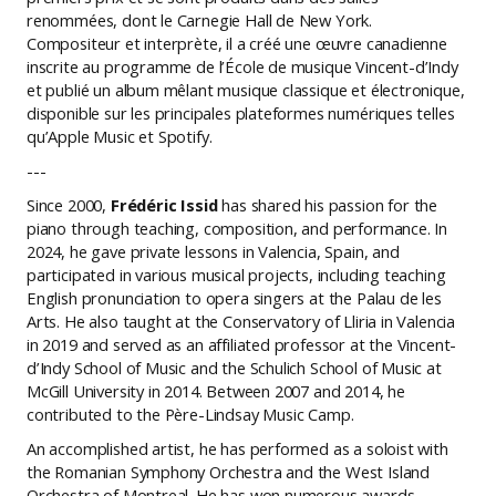
renommées, dont le Carnegie Hall de New York.
Compositeur et interprète, il a créé une œuvre canadienne
inscrite au programme de l’École de musique Vincent-d’Indy
et publié un album mêlant musique classique et électronique,
disponible sur les principales plateformes numériques telles
qu’Apple Music et Spotify.
---
Since 2000,
Frédéric Issid
has shared his passion for the
piano through teaching, composition, and performance. In
2024, he gave private lessons in Valencia, Spain, and
participated in various musical projects, including teaching
English pronunciation to opera singers at the Palau de les
Arts. He also taught at the Conservatory of Lliria in Valencia
in 2019 and served as an affiliated professor at the Vincent-
d’Indy School of Music and the Schulich School of Music at
McGill University in 2014. Between 2007 and 2014, he
contributed to the Père-Lindsay Music Camp.
An accomplished artist, he has performed as a soloist with
the Romanian Symphony Orchestra and the West Island
Orchestra of Montreal. He has won numerous awards,