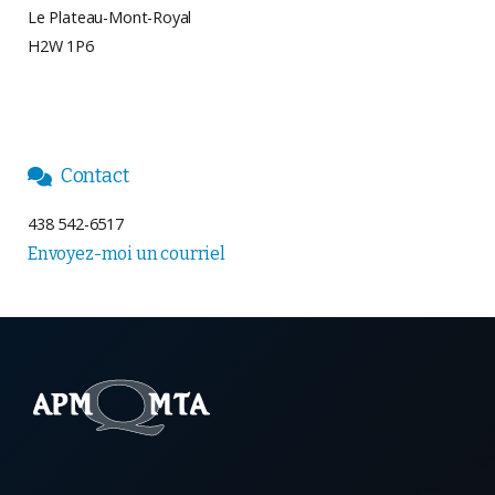
Le Plateau-Mont-Royal
H2W 1P6
Contact

438 542-6517
Envoyez-moi un courriel