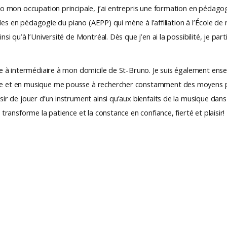
no mon occupation principale, j’ai entrepris une formation en pédago
tudes en pédagogie du piano (AEPP) qui mène à l’affiliation à l’École d
si qu’à l’Université de Montréal. Dès que j’en ai la possibilité, je par
nte à intermédiaire à mon domicile de St-Bruno. Je suis également en
ie et en musique me pousse à rechercher constamment des moyens pé
sir de jouer d’un instrument ainsi qu’aux bienfaits de la musique dan
transforme la patience et la constance en confiance, fierté et plaisir!