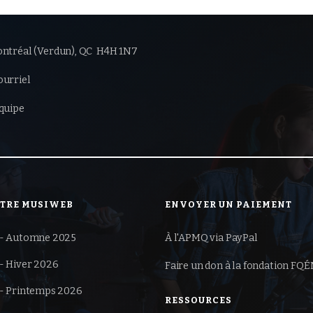
ntréal (Verdun),
QC H4H 1N7
urriel
quipe
TTRE MUSIWEB
ENVOYER UN PAIEMENT
- Automne 2025
À l'APMQ via PayPal
- Hiver 2026
Faire un don à la
fondation FQ
- Printemps 2026
RESSOURCES