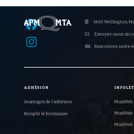


5603 Wellington, Mo

Envoyez-nous un co


Rencontrez notre é
ADHÉSION
INFOLE
Avantages de l'adhésion
MusiWeb 
MusiWeb 
Remplir le formulaire
MusiWeb 