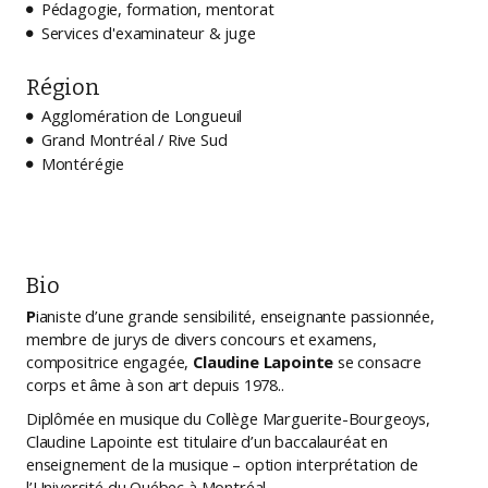
Pédagogie, formation, mentorat

Services d'examinateur & juge

Région
Agglomération de Longueuil

Grand Montréal / Rive Sud

Montérégie

Bio
P
ianiste d’une grande sensibilité, enseignante passionnée,
membre de jurys de divers concours et examens,
compositrice engagée,
Claudine Lapointe
se consacre
corps et âme à son art depuis 1978..
Diplômée en musique du Collège Marguerite-Bourgeoys,
Claudine Lapointe est titulaire d’un baccalauréat en
enseignement de la musique – option interprétation de
l’Université du Québec à Montréal.