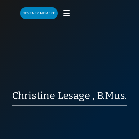

DEVENEZ MEMBRE
Christine
Lesage
,
B.Mus.