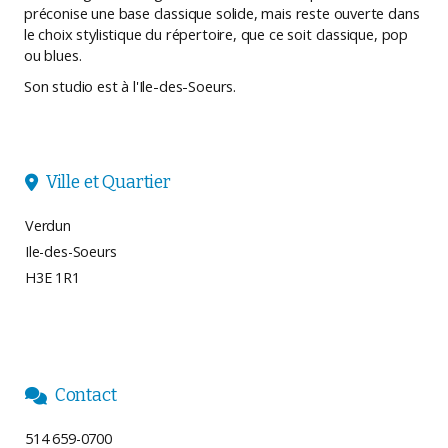
préconise une base classique solide, mais reste ouverte dans
le choix stylistique du répertoire, que ce soit classique, pop
ou blues.
Son studio est à l'Ile-des-Soeurs.
Ville et Quartier

Verdun
Ile-des-Soeurs
H3E 1R1
Contact

514 659-0700