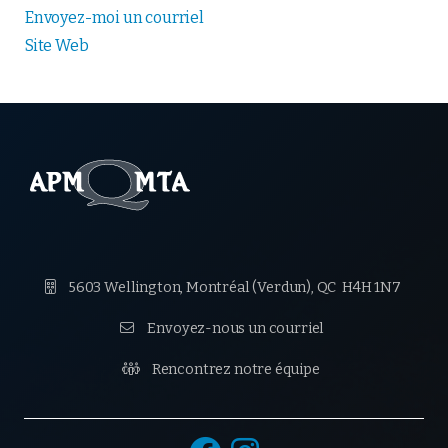
Envoyez-moi un courriel
Site Web

5603 Wellington, Montréal (Verdun),
QC H4H 1N7

Envoyez-nous un courriel

Rencontrez notre équipe